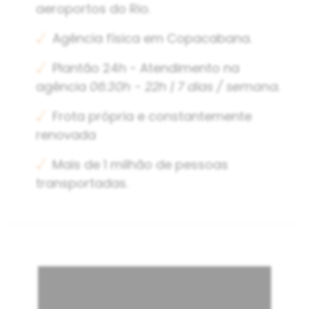
aeroportos do Rio.
√
Agência física em Copacabana.
√
Plantão 24h - Atendimento na
agência
06:30h - 22h | 7 dias / semana.
√
Frota própria e constantemente
renovada
√
Mais de 1 milhão de pessoas
transportadas.