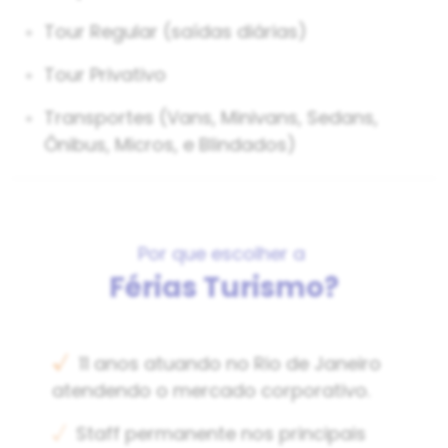
Tour Regular (saídas diárias)
Tour Privativo
Transportes (Vans, Minivans, Sedans,
Ônibus, Micros, e Blindados)
Por que escolher a
Férias Turismo?
√
11 anos atuando no Rio de Janeiro
atendendo o mercado corporativo.
√
Staff permanente nos principais