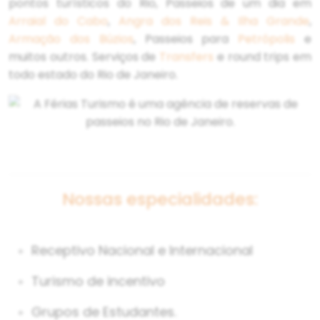
pontos turísticos do Rio, Passeios de um dia em
Arraial do Cabo
,
Angra dos Reis & Ilha Grande
,
Armação dos Búzios
, Passeios para
Petrópolis
e
muitos outros. Serviços de
Transfers
e round trips em
todo estado do Rio de Janeiro.
Nossas especialidades:
Receptivo Nacional e Internacional
Turismo de incentivo
Grupos de Estudantes.