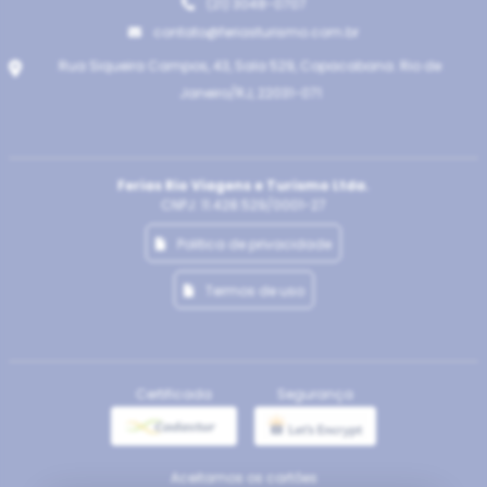
(21) 3048-0707
contato@feriasturismo.com.br
Rua Siqueira Campos, 43, Sala 529, Copacabana. Rio de
Janeiro/RJ, 22031-071
Ferias Rio Viagens e Turismo Ltda.
CNPJ: 11.428.529/0001-27
Politica de privacidade
Termos de uso
Certificada
Segurança
Aceitamos os cartões