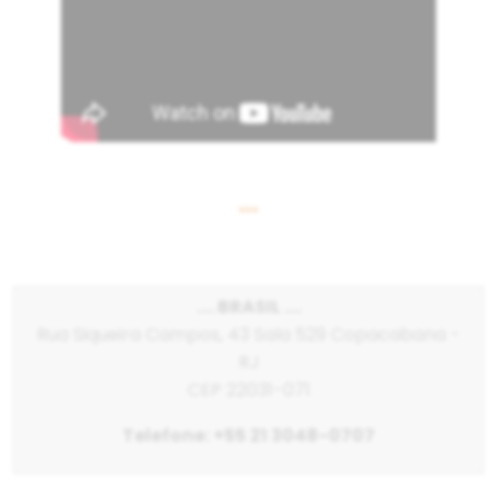
•••
.... BRASIL ....
Rua Siqueira Campos, 43 Sala 529 Copacabana -
RJ
CEP 22031-071
Telefone: +55 21 3048-0707