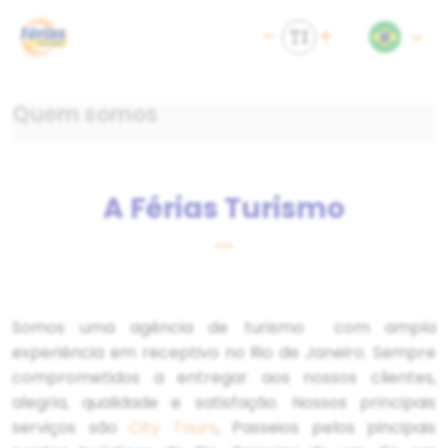
Quem somos
A Férias Turismo
•••
Somos uma agência de turismo com ampla
experiência em receptivo no Rio de Janeiro. Sempre
comprometidos a entregar aos nossos clientes,
alegria, qualidade e satisfação. Nossos principais
serviços são
City Tours
, Passeios pelos pincipais