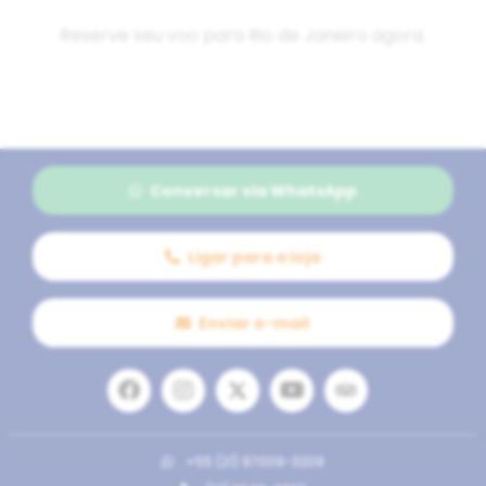
Reserve
seu voo para Rio de Janeiro
agora.
Conversar via WhatsApp
Ligar para a loja
Enviar e-mail
+55 (21) 97009-3209